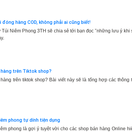
úi đóng hàng COD, không phải ai cũng biết!
ày Túi Niêm Phong 3TH sẽ chia sẻ tới bạn đọc "những lưu ý kh
ây.
 hàng trên Tiktok shop?
àng trên tiktok shop? Bài viết này sẽ là tổng hợp các thông 
iêm phong tự dính tiện dụng
êm phong là gợi ý tuyệt vời cho các shop bán hàng Online hiệ