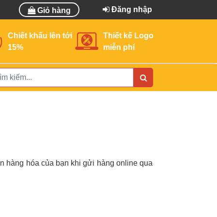
Đăng nhập
Giỏ hàng
Chiết khấu lên tới
Thiết kế Logo
15%
miễn phí
oàn hàng hóa của bạn khi gửi hàng online qua