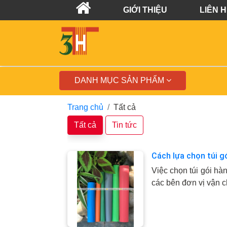
GIỚI THIỆU
LIÊN 
DANH MỤC SẢN PHẨM
Trang chủ
Tất cả
Tất cả
Tin tức
Cách lựa chọn túi gó
Việc chọn túi gói hà
các bên đơn vị vận 