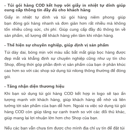
- Túi gói hàng COD k
ết hợp với
giấy in
nhiệt tự dính
giúp
cung cấp thông tin đầy đủ cho khách hàng
Giấy in nhiệt tự dính và túi gói hàng niêm phong giúp
bạn đóng gói hàng nhanh và đơn giản hơn rất nhiều mà không
tốn nhiều công sức, chi phí. Giúp cung cấp đầy đủ thông tin về
sản phẩm, số lượng để khách hàng yên tâm khi nhận hàng.
- Thể hiện sự chuyên nghiệp, giúp
định vị sản phẩm
Túi dày dai, bóng mịn với màu sắc bắt mắt giúp bọc hàng được
đẹp mắt và khẳng định sự chuyên nghiệp cũng như uy tín cho
Shop, đồng thời góp phần định vị sản phẩm của bạn ở phân khúc
cao hơn so với các shop sử dụng túi nilong thông thường để đóng
gói.
- Tăng
nhận diện thương hiệu
Khi bạn sử dụng túi gói hàng COD kết hợp in logo sẽ tạo ấn
tượng mạnh với khách hàng, giúp khách hàng dễ nhớ và liên
tưởng tới sản phẩm của bạn dễ hơn. Ngoài ra việc sử dụng túi gói
hàng COD còn giúp tăng sự cạnh tranh so với các đối thủ khác,
giúp mang lại lợi nhuận lớn hơn cho Shop của bạn.
Nếu các bạn vẫn chưa tìm được cho mình địa chỉ uy tín để đặt túi