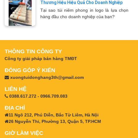
Thương Hiệu Hiệu Quả Cho Doanh Nghiệp
Tại sao túi niêm phong in logo là lựa chọn
hàng đầu cho doanh nghiệp của bạn?
THÔNG TIN CÔNG TY
Công ty giải pháp bán hàng TMĐT
ĐÓNG GÓP Ý KIẾN
xuongtuidonghang3th@gmail.com
LIÊN HỆ
0388.617.272 - 0966.709.083
ĐỊA CHỈ
11 Ngõ 212, Phú Diễn, Bắc Từ Liêm, Hà Nội
26 Nguyễn Thi, Phường 13, Quận 5, TP.HCM
GIỜ LÀM VIỆC