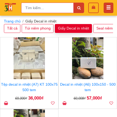
Trang chủ
Giấy Decal in nhiệt
Tất cả
Túi niêm phong
Giấy Decal in nhiệt
Seal niêm p
Tệp decal in nhiệt (A7) KT 100x75
Decal in nhiệt (A6) 100x150 - 500
500 tem
tem
36,000₫
57,000₫
69,000₫
60,008₫