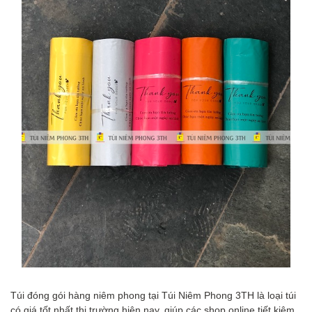
Túi đóng gói hàng niêm phong tại Túi Niêm Phong 3TH là loại túi
có giá tốt nhất thị trường hiện nay, giúp các shop online tiết kiệm