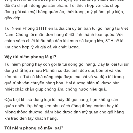
đối đa chi phí đóng gói sản phẩm. Túi thích hợp với các shop
đóng gói các mặt hàng quần áo, thời trang, mỹ phẩm, phụ kiện,
giày dép...
Túi Niêm Phong 3TH
hiện là địa chỉ uy tín bán túi gói hàng tại Việt
Nam. Chúng tôi nhận đơn hàng đi 63 tỉnh thành toàn quốc. Với
chính sách chiết khấu hấp dẫn khi mua số lượng lớn, 3TH sẽ là
lựa chọn hợp lý về giá cả và chất lượng.
Vậy t
úi niêm phong là gì
?
Túi niêm phong hay còn gọi là túi đóng gói hàng. Đây là loại túi sử
dụng chất liệu nhựa PE nên có đặc tính dẻo dai, bền bỉ và khó
kéo rách. Túi có khả năng chịu được ma sát và va đập tốt trong
quá trình vận chuyển hàng hóa. Hai đường biên túi được hàn
nhiệt chắc chắn giúp chống ẩm, chống nước hiệu quả.
Đặc biệt khi sử dụng loại túi này để gói hàng, bạn không cần
quấn nhiều lớp băng keo như cách đóng thùng carton hay túi
nilong thông thường, đảm bảo được tính mỹ quan cho gói hàng
khi trao đến tay khách hàng.
Túi niêm phong có mấy loại
?