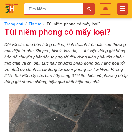
Trang chủ
Tin tức
Túi niêm phong có mấy loại?
Túi niêm phong có mấy loại?
Đối với các nhà bán hàng online, kinh doanh trên các sàn
thương
mại điện tử
như Shopee, tiktok, lazada,
…
thì v
iệc đóng gói hàng
hóa
để
chuyển phát đến tay người tiêu dùng luôn phải tốn nhiều
thời gian và chi phí.
Lúc này p
hương pháp đóng gói hàng hóa tối
ưu nhất đó chính là sử dụng túi niêm phong tại
Túi Niêm Phong
3TH. Bài viết này các bạn h
ãy cùng
3TH tìm hiểu về phương pháp
đóng gói nhanh chóng, hiệu quả nhất hiện nay nhé.