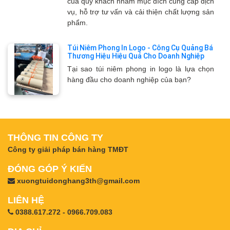
của quý khách nhằm mục đích cung cấp dịch
vụ, hỗ trợ tư vấn và cải thiện chất lượng sản
phẩm.
Túi Niêm Phong In Logo - Công Cụ Quảng Bá
Thương Hiệu Hiệu Quả Cho Doanh Nghiệp
Tại sao túi niêm phong in logo là lựa chọn
hàng đầu cho doanh nghiệp của bạn?
THÔNG TIN CÔNG TY
Công ty giải pháp bán hàng TMĐT
ĐÓNG GÓP Ý KIẾN
xuongtuidonghang3th@gmail.com
LIÊN HỆ
0388.617.272 - 0966.709.083