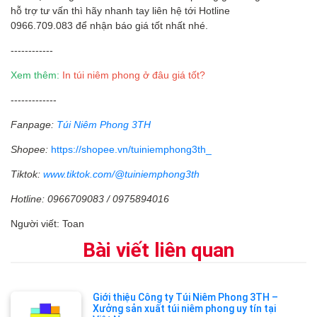
hỗ trợ tư vấn thì hãy nhanh tay liên hệ tới Hotline
0966.709.083 để nhận báo giá tốt nhất nhé.
------------
Xem thêm:
In túi niêm phong ở đâu giá tốt?
-------------
Fanpage:
Túi Niêm Phong 3TH
Shopee:
https://shopee.vn/tuiniemphong3th_
Tiktok:
www.tiktok.com/@tuiniemphong3th
Hotline: 0966709083 / 0975894016
Người viết: Toan
Bài viết liên quan
Giới thiệu Công ty Túi Niêm Phong 3TH –
Xưởng sản xuất túi niêm phong uy tín tại