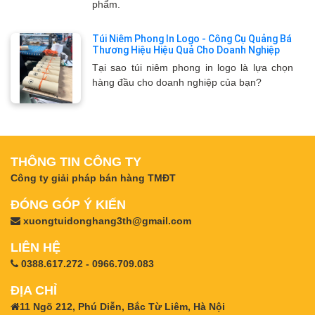
phẩm.
Túi Niêm Phong In Logo - Công Cụ Quảng Bá
Thương Hiệu Hiệu Quả Cho Doanh Nghiệp
Tại sao túi niêm phong in logo là lựa chọn
hàng đầu cho doanh nghiệp của bạn?
THÔNG TIN CÔNG TY
Công ty giải pháp bán hàng TMĐT
ĐÓNG GÓP Ý KIẾN
xuongtuidonghang3th@gmail.com
LIÊN HỆ
0388.617.272 - 0966.709.083
ĐỊA CHỈ
11 Ngõ 212, Phú Diễn, Bắc Từ Liêm, Hà Nội