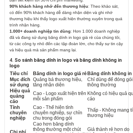
bạn tiết kiệm tới 30% chi phí marketing.
90% khách hàng nhớ đến thương hiệu
: Theo khảo sát,
có đến 90% khách hàng dễ dàng nhận diện và ghi nhớ
thương hiệu khi thấy logo xuất hiện thường xuyên trong quá
trình nhận hàng.
1.000+ doanh nghiệp tin dùng
: Hơn 1.000 doanh nghiệp
đã và đang sử dụng băng dính in logo giá rẻ của chúng tôi,
từ các công ty nhỏ đến các tập đoàn lớn, cho thấy sự tin cậy
và hiệu quả mà sản phẩm mang lại.
4.
So sánh băng dính in logo và băng dính không in
logo
Tiêu chí
Băng dính in logo giá rẻ
Băng dính không in
Mục đích
Quảng bá thương hiệu,
Chỉ dùng để đóng gói
sử dụng
tăng nhận diện
thông thường
Hiệu quả
Cao - Logo xuất hiện trên
Không có hiệu quả q
quảng
mỗi sản phẩm
cáo
cáo
Tính
Cao - Thể hiện tính
Thấp - Không mang t
chuyên
chuyên nghiệp, sự chỉn
thương hiệu
nghiệp
chu trong đóng gói
Cao hơn băng dính
thông thường một chút
Giá thành rẻ hơn do
Chi phí