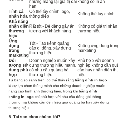
nhưng mang lại giá trị dài
không có in ấn
hạn
Tính cá
Có thể tùy chỉnh logo,
Không thể tùy chỉnh
nhân hóa
thông điệp
Khả năng
nhận diện
Rất tốt - Dễ dàng gây ấn
Không có giá trị nhận
thương
tượng với khách hàng
thương hiệu
hiệu
Ứng
Tốt - Tạo kênh quảng
dụng
Không ứng dụng tron
cáo di động, xây dựng
trong
marketing
thương hiệu
marketing
Đối
Doanh nghiệp muốn xây
Phù hợp với doanh
tượng sử
dựng thương hiệu mạnh,
nghiệp không cần qu
dụng phù
có nhu cầu quảng bá
cáo hay nhận diện t
hợp
thương hiệu
hiệu
Từ bảng so sánh trên, có thể thấy rằng
băng dính in logo
là sự lựa chọn thông minh cho những doanh nghiệp muốn
nâng cao hình ảnh thương hiệu, trong khi
băng dính
không in logo
chỉ phù hợp với nhu cầu đóng gói thông
thường mà không cần đến hiệu quả quảng bá hay xây dựng
thương hiệu.
5.
Tại sao chọn chúng tôi?