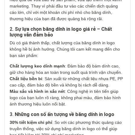
marketing. Thay vì phải đầu tư vào các chiến dịch quảng
cáo lớn, chỉ với một khoản chi phí nhỏ cho băng dính,
thương hiệu của bạn đã được quảng bá rộng rãi.
2.
Sự lựa chọn băng dính in logo giá rẻ – Chất
lượng vẫn đảm bảo
Dù có giá thành thấp, chất lượng của băng dính in logo
không hề bị ảnh hưởng. Chúng tôi cam kết mang đến cho
bạn sản phẩm:
Chất lượng keo dính mạnh
: Đảm bảo độ bám dính cao,
giữ cho hàng hóa an toàn trong suốt quá trình vận chuyển.
Chất liệu bền bỉ
: Sản xuất từ những chất liệu nhựa PE, PP
cao cấp, đảm bảo độ bền và không bị rách dễ dàng.
Màu sắc và hình in sắc nét
: Công nghệ in tiên tiến giúp
logo của bạn luôn rõ ràng, không phai màu, đảm bảo hình
ảnh thương hiệu luôn nổi bật.
3.
Những con số ấn tượng về băng dính in logo
30% tiết kiệm chi phí
: So với các phương thức quảng cáo
truyền thống, việc sử dụng băng dính in logo có thể giúp