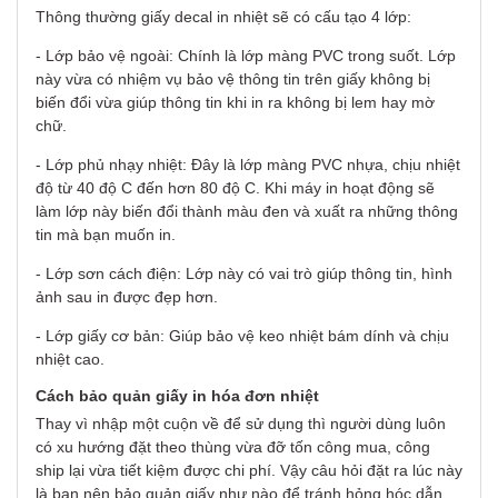
Thông thường giấy decal in nhiệt sẽ có cấu tạo 4 lớp:
- Lớp bảo vệ ngoài: Chính là lớp màng PVC trong suốt. Lớp
này vừa có nhiệm vụ bảo vệ thông tin trên giấy không bị
biến đổi vừa giúp thông tin khi in ra không bị lem hay mờ
chữ.
- Lớp phủ nhạy nhiệt: Đây là lớp màng PVC nhựa, chịu nhiệt
độ từ 40 độ C đến hơn 80 độ C. Khi máy in hoạt động sẽ
làm lớp này biến đổi thành màu đen và xuất ra những thông
tin mà bạn muốn in.
- Lớp sơn cách điện: Lớp này có vai trò giúp thông tin, hình
ảnh sau in được đẹp hơn.
- Lớp giấy cơ bản: Giúp bảo vệ keo nhiệt bám dính và chịu
nhiệt cao.
Cách bảo quản giấy in hóa đơn nhiệt
Thay vì nhập một cuộn về để sử dụng thì người dùng luôn
có xu hướng đặt theo thùng vừa đỡ tốn công mua, công
ship lại vừa tiết kiệm được chi phí. Vậy câu hỏi đặt ra lúc này
là bạn nên bảo quản giấy như nào để tránh hỏng hóc dẫn