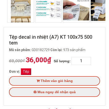
Tệp decal in nhiệt (A7) KT 100x75 500
tem
Mã sản phẩm:
GD0182729
Còn lại:
973
sản phẩm
36,000₫
69,000₫
Số lượng:
Đơn vị:
Tệp
Thêm vào giỏ hàng
Mua ngay để nhận quà