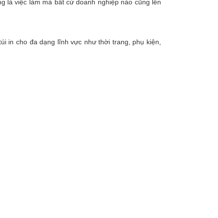
àng là việc làm mà bất cứ doanh nghiệp nào cũng lên
i in cho đa dạng lĩnh vực như thời trang, phụ kiện,