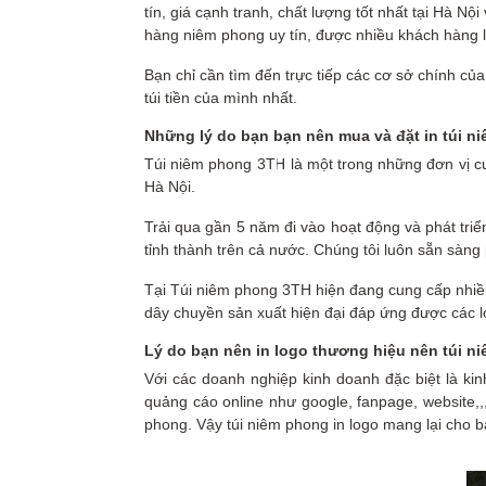
tín, giá cạnh tranh, chất lượng tốt nhất tại Hà
hàng niêm phong uy tín, được nhiều khách hàng l
Bạn chỉ cần tìm đến trực tiếp các cơ sở chính củ
túi tiền của mình nhất.
N
hững l
ý do bạn bạn nên mua
và đặt in
túi ni
Túi niêm phong 3TH là một trong những đơn vị cun
Hà Nội.
Trải qua gần 5 năm đi vào hoạt động và phát tri
tỉnh thành trên cả nước. Chúng tôi luôn sẵn sàng
Tại Túi niêm phong 3TH hiện đang cung cấp nhiều
dây chuyền sản xuất hiện đại đáp ứng được các lo
Lý do bạn nên in logo thương hiệu nên túi ni
Với các doanh nghiệp kinh doanh đặc biệt là ki
quảng cáo online như google, fanpage, website,,
phong. Vậy túi niêm phong in logo mang lại cho b