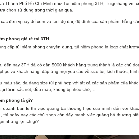
 Nội và Thành Phố Hồ Chí Minh như Túi niêm phong 3TH, Tuigoihang.vn,
ựa chọn sử dụng trong thời gian qua.
a các đơn vị này để xem và test độ dai, độ dính của sản phẩm. Bằng c
êm phong giá rẻ tại
3TH
g cấp túi niêm phong chuyên dụng, túi niêm phong in logo chất lượng, 
ển, đến nay 3TH đã có gần 5000 khách hàng trung thành là các chủ doa
 phục vụ khách hàng, đáp ứng mọi yêu cầu về size túi, kích thước, hìn
 màu sắc, đa dạng size túi phù hợp với tất cả các sản phẩm của khác
ại túi in sắc nét, đều màu, không bị nhòe chữ,…
êm phong là gì?
nh doanh bán lẻ thì việc quảng bá thương hiệu của mình đến với khá
,, thì ngày nay các chủ shop còn đẩy mạnh việc quảng bá thương hiệu
ạn những lợi ích gì?