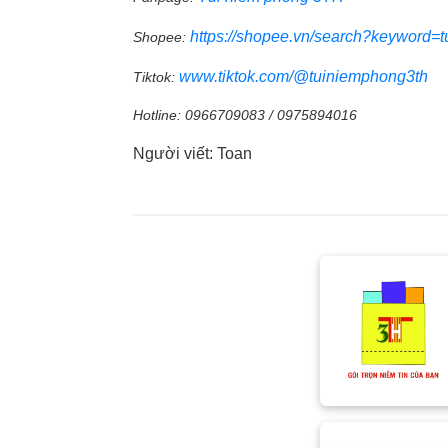
https://shopee.vn/search?keyword=
Shopee:
www.tiktok.com/@tuiniemphong3th
Tiktok:
Hotline: 0966709083 / 0975894016
Người viết: Toan