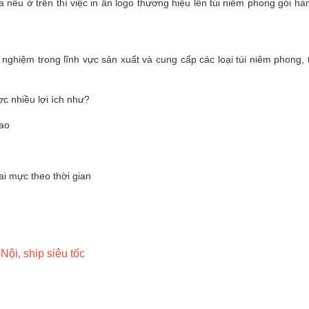
 nêu ở trên thì việc in ấn logo thương hiệu lên túi niêm phong gói h
ghiệm trong lĩnh vực sản xuất và cung cấp các loại túi niêm phong, tú
ợc nhiều lợi ích như?
cao
ai mực theo thời gian
Nội, ship siêu tốc