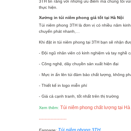
3TH tin rằng với những ưu điểm mà chúng tôi vừa
thực hiện.
Xưởng in túi niêm phong giá tốt tại Hà Nội
Túi niêm phong 3TH là đơn vị có nhiều năm kinh n
chuyển phát nhanh,…
Khi đặt in túi niêm phong tại 3TH bạn sẽ nhận đư
- Đội ngũ nhân viên có kinh nghiệm và tay nghề 
- Công nghệ, dây chuyền sản xuất hiện đại
- Mực in ấn lên túi đảm bảo chất lượng, không ph
- Thiết kế in logo miễn phí
- Giá cả cạnh tranh, tốt nhất trên thị trường
Túi niêm phong chất lượng tại Hà 
Xem thêm:
-------------------
Túi niêm phong 3TH
Fanpage: