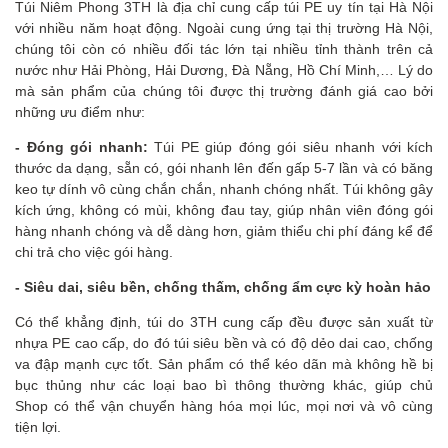
Túi Niêm Phong 3TH là địa chỉ cung cấp túi PE uy tín tại Hà Nội
với nhiều năm hoạt động. Ngoài cung ứng tại thị trường Hà Nội,
chúng tôi còn có nhiều đối tác lớn tại nhiều tỉnh thành trên cả
nước như Hải Phòng, Hải Dương, Đà Nẵng, Hồ Chí Minh,… Lý do
mà sản phẩm của chúng tôi được thị trường đánh giá cao bởi
những ưu điểm như:
- Đóng gói nhanh:
Túi PE giúp đóng gói siêu nhanh với kích
thước da dạng, sẵn có, gói nhanh lên đến gấp 5-7 lần và có băng
keo tự dính vô cùng chắn chắn, nhanh chóng nhất. Túi không gây
kích ứng, không có mùi, không đau tay, giúp nhân viên đóng gói
hàng nhanh chóng và dễ dàng hơn, giảm thiểu chi phí đáng kể để
chi trả cho việc gói hàng.
- Siêu dai, siêu bền, chống thấm, chống ẩm cực kỳ hoàn hảo
Có thể khẳng định, túi do 3TH cung cấp đều được sản xuất từ
nhựa PE cao cấp, do đó túi siêu bền và có độ dẻo dai cao, chống
va đập mạnh cực tốt. Sản phẩm có thể kéo dãn mà không hề bị
bục thủng như các loại bao bì thông thường khác, giúp chủ
Shop có thể vận chuyển hàng hóa mọi lúc, mọi nơi và vô cùng
tiện lợi.