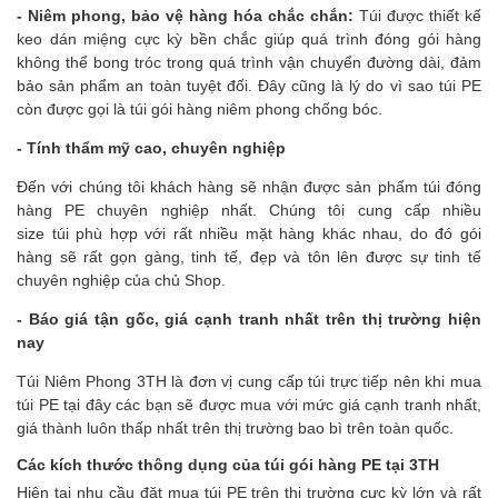
- Niêm phong
, bảo vệ hàng hóa
chắc chắn:
Túi được thiết kế
keo dán miệng cực kỳ bền chắc giúp quá trình đóng gói hàng
không thể bong tróc trong quá trình vận chuyển đường dài, đảm
bảo sản phẩm an toàn tuyệt đối. Đây cũng là lý do vì sao túi PE
còn được gọi là túi gói hàng niêm phong chống bóc.
- Tính thẩm mỹ cao, chuyên nghiệp
Đến với chúng tôi khách hàng sẽ nhận được sản phẩm túi đóng
hàng PE chuyên nghiệp nhất. Chúng tôi cung cấp nhiều
size túi phù hợp với rất nhiều mặt hàng khác nhau, do đó gói
hàng sẽ rất gọn gàng, tinh tế, đẹp và tôn lên được sự tinh tế
chuyên nghiệp của chủ Shop.
- Báo giá tận gốc, giá cạnh tranh nhất trên thị trường hiện
nay
Túi Niêm Phong 3TH là đơn vị cung cấp túi trực tiếp nên khi mua
túi PE tại đây các bạn sẽ được mua với mức giá cạnh tranh nhất,
giá thành luôn thấp nhất trên thị trường bao bì trên toàn quốc.
Các k
ích thước thông dụng của túi gói hàng
PE
tại
3TH
Hiện tại nhu cầu đặt mua túi PE trên thị trường cực kỳ lớn và rất