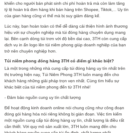
khiến cho người bán phát sinh chi phí hoàn trả mà còn làm tăng
tỷ lệ hoàn trả đơn hàng khi bán hàng trên Shopee, Tiktok,... Uy tín
của gian hàng cũng vì thế mà bị suy giảm đáng kể.
Lúc này, bạn hoàn toàn có thể dễ dàng cải thiện hình ảnh thương
hiệu với sự chuyên nghiệp mà túi đóng hàng chuyên dụng mang
lại. Bên cạnh dòng túi trơn với độ bền dai cao, 3TH còn cung cấp
dịch vụ in ấn logo lên túi niêm phong giúp doanh nghiệp của bạn
trở nên chuyên nghiệp hơn.
Túi
niêm phong
đóng hàng
3TH
có điểm gì khác biệt?
Là một trong những nhà cung cấp túi đóng hàng uy tín nhất trên
thị trường hiện nay, Túi Niêm Phong 3TH luôn mang đến cho
khách hàng những giải pháp trọn vẹn nhất. Cùng tìm hiểu sự
khác biệt của túi niêm phong đến từ 3TH nhé!
- Đảm bảo nguồn cung uy tín chất lượng
Để hoạt động kinh doanh online nói chung cũng như công đoạn
đóng gói hàng hóa nói riêng không bị gián đoạn. Việc tìm kiếm
một nguồn cung cấp túi đóng hàng uy tín, chất lượng là điều rất
cần thiết. Với quy mô sản xuất lớn, 3TH luôn mang đến cho
khách hàng nguồn cung cấp túi ổn định, chất lượng nhất.