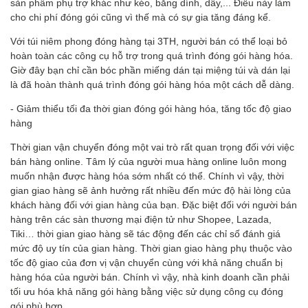
sản phẩm phụ trợ khác như kéo, băng dính, dây,... Điều này làm
cho chi phí đóng gói cũng vì thế mà có sự gia tăng đáng kể.
Với túi niêm phong đóng hàng tại 3TH, người bán có thể loại bỏ
hoàn toàn các công cụ hỗ trợ trong quá trình đóng gói hàng hóa.
Giờ đây bạn chỉ cần bóc phần miếng dán tại miệng túi và dán lại
là đã hoàn thành quá trình đóng gói hàng hóa một cách dễ dàng.
- Giảm thiểu tối đa thời gian đóng gói hàng hóa, tăng tốc độ giao
hàng
Thời gian vận chuyển đóng một vai trò rất quan trọng đối với việc
bán hàng online. Tâm lý của người mua hàng online luôn mong
muốn nhận được hàng hóa sớm nhất có thể. Chính vì vậy, thời
gian giao hàng sẽ ảnh hưởng rất nhiều đến mức độ hài lòng của
khách hàng đối với gian hàng của bạn. Đặc biệt đối với người bán
hàng trên các sàn thương mại điện tử như Shopee, Lazada,
Tiki… thời gian giao hàng sẽ tác động đến các chỉ số đánh giá
mức độ uy tín của gian hàng. Thời gian giao hàng phụ thuộc vào
tốc độ giao của đơn vị vận chuyển cùng với khả năng chuẩn bị
hàng hóa của người bán. Chính vì vậy, nhà kinh doanh cần phải
tối ưu hóa khả năng gói hàng bằng việc sử dụng công cụ đóng
gói phù hợp.