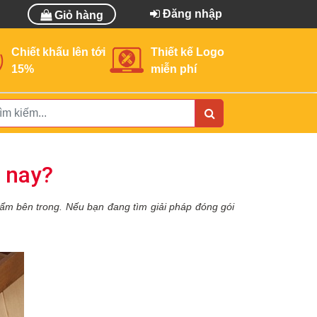
Đăng nhập
Giỏ hàng
Chiết khấu lên tới
Thiết kế Logo
15%
miễn phí
n nay?
hẩm bên trong.
Nếu bạn đang tìm giải pháp đóng gói