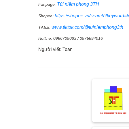
Túi niêm phong 3TH
Fanpage:
https://shopee.vn/search?keyword=
Shopee:
www.tiktok.com/@tuiniemphong3th
Tiktok:
Hotline: 0966709083 / 0975894016
Người viết: Toan