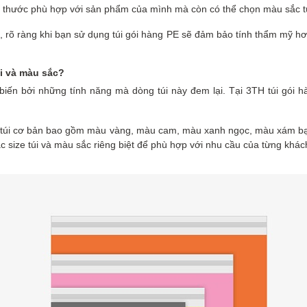
ch thước phù hợp với sản phẩm của mình mà còn có thể chọn màu sắc tú
g, rõ ràng khi bạn sử dụng túi gói hàng PE sẽ đảm bảo tính thẩm mỹ h
úi và màu sắc?
ổ biến bởi những tính năng mà dòng túi này đem lại. Tại 3TH túi gói 
màu túi cơ bản bao gồm màu vàng, màu cam, màu xanh ngọc, màu xám b
ác size túi và màu sắc riêng biệt để phù hợp với nhu cầu của từng khác