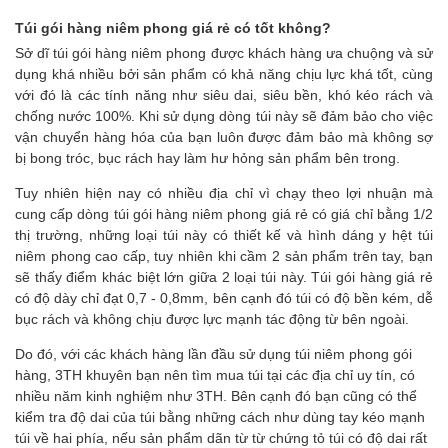
Túi gói hàng niêm phong giá rẻ có tốt không?
Sở dĩ túi gói hàng niêm phong được khách hàng ưa chuộng và sử
dụng khá nhiều bởi sản phẩm có khả năng chịu lực khá tốt, cùng
với đó là các tính năng như siêu dai, siêu bền, khó kéo rách và
chống nước 100%. Khi sử dụng dòng túi này sẽ đảm bảo cho việc
vận chuyển hàng hóa của bạn luôn được đảm bảo mà không sợ
bị bong tróc, bục rách hay làm hư hỏng sản phẩm bên trong.
Tuy nhiên hiện nay có nhiều địa chỉ vì chạy theo lợi nhuận mà
cung cấp dòng túi gói hàng niêm phong giá rẻ có giá chỉ bằng 1/2
thị trường, những loại túi này có thiết kế và hình dáng y hệt túi
niêm phong cao cấp, tuy nhiên khi cầm 2 sản phẩm trên tay, bạn
sẽ thấy điểm khác biệt lớn giữa 2 loại túi này. Túi gói hàng giá rẻ
có độ dày chỉ đạt 0,7 - 0,8mm, bên cạnh đó túi có độ bền kém, dễ
bục rách và không chịu được lực mạnh tác động từ bên ngoài.
Do đó, với các khách hàng lần đầu sử dụng túi niêm phong gói
hàng, 3TH khuyên bạn nên tìm mua túi tại các địa chỉ uy tín, có
nhiều năm kinh nghiệm như 3TH. Bên cạnh đó bạn cũng có thể
kiểm tra độ dai của túi bằng những cách như dùng tay kéo mạnh
túi về hai phía, nếu sản phẩm dãn từ từ chứng tỏ túi có độ dai rất