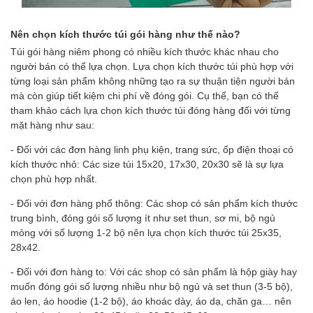
Nên chọn kích thước túi gói hàng như thế nào?
Túi gói hàng niêm phong có nhiều kích thước khác nhau cho
người bán có thể lựa chọn. Lựa chọn kích thước túi phù hợp với
từng loại sản phẩm không những tạo ra sự thuận tiện người bán
mà còn giúp tiết kiệm chi phí về đóng gói. Cụ thể, bạn có thể
tham khảo cách lựa chọn kích thước túi đóng hàng đối với từng
mặt hàng như sau:
- Đối với các đơn hàng linh phụ kiện, trang sức, ốp điện thoại có
kích thước nhỏ: Các size túi 15x20, 17x30, 20x30 sẽ là sự lựa
chọn phù hợp nhất.
- Đối với đơn hàng phổ thông: Các shop có sản phẩm kích thước
trung bình, đóng gói số lượng ít như set thun, sơ mi, bộ ngủ
mỏng với số lượng 1-2 bộ nên lựa chọn kích thước túi 25x35,
28x42.
- Đối với đơn hàng to:
Với các shop có sản phẩm là hộp giày hay
muốn đóng gói số lượng nhiều như bộ ngủ và set thun (3-5 bộ),
áo len, áo hoodie (1-2 bộ), áo khoác dày, áo dạ, chăn ga… nên