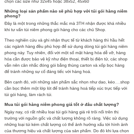
chọn các size như 32x45 hoặc 38x52, 45x60
Những l
oại sản phẩm nào sẽ phù hợp
với
túi gói hàng
niêm
phong?
Đây là một trong những thắc mắc mà 3TH nhận được khá nhiều
khi tư vấn túi niêm phong gói hàng cho các chủ Shop.
Theo nghiên cứu và ghi nhận thực tế từ khách hàng thì hầu hết
các ngành hàng đều phù hợp để sử dụng dòng túi gói hàng niêm
phong này. Tuy nhiên, đối với một số mặt hàng hóa dễ vỡ, hàng
hóa cần được bảo vệ kỹ như điện thoại, thiết bị điện tử, các shop
vẫn nên cân nhắc đóng gói bằng thùng carton và xốp bọc hàng
để tránh những sự cố đáng tiếc với hàng hoá.
Bên cạnh đó, với những sản phẩm sắc nhọn như dao, kéo….shop
cần bọc thêm một lớp lót để tránh hàng hoá tiếp xúc trực tiếp với
túi gói hàng, làm rách túi.
Mua túi gói hàng
niêm phong
giá
tốt
ở đâu chất lượng?
Ngày nay, có rất nhiều loại túi gói hàng giá rẻ trôi nổi trên thị
trường với nguồn gốc và chất lượng không rõ ràng. Việc sử dụng
những loại túi kém chất lượng có thể ảnh hưởng xấu tới hình ảnh
của thương hiệu và chất lượng của sản phẩm. Do đó khi lựa chọn