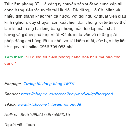
Túi niêm phong 3TH là công ty chuyên sản xuất và cung cấp
túi
đóng hàng siêu tốc uy tín tại Hà Nội, Đà Nẵng, Hồ Chí Minh và
nhiều tỉnh thành khác trên cả nước. Với đội ngũ kỹ thuật viên giàu
kinh nghiệm, dây chuyền sản xuất hiện đại, chúng tôi tự tin có thể
làm khách hàng hài lòng bằng những mẫu túi đẹp mắt, chất
lượng và giá cả phù hợp nhất. Để được tư vấn về những giải
pháp đóng gói hàng tối ưu nhất và tiết kiệm nhất, các bạn hãy liên
hệ ngay tới hotline 0966.709.083 nhé.
Xem thêm:
Sử dụng túi niêm phong hàng hóa như thế nào cho
đúng?
-----------------------
Fanpage:
Xưởng túi đóng hàng TMĐT
Shopee:
https://shopee.vn/search?keyword=tuigoihangcod
Tiktok:
www.tiktok.com/@tuiniemphong3th
Hotline: 0966709083 / 0975894016
Người viết: Toan