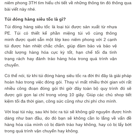
niêm phong 3TH tìm hiểu chi tiết về những thông tin đó thông qua
bài viết này nhé.
Túi đóng hàng siêu tốc là gì?
Túi đóng hàng siêu tốc là loại túi được sản xuất từ nhựa
PE. Túi có thiết kế phần miệng túi vô cùng thông
minh được quét sẵn một lớp keo niêm phong với 2 cạnh
túi được hàn nhiệt chắc chắn, giúp đảm bảo và bảo vệ
chất lượng hàng hóa cực kỳ tốt, hạn chế tối đa tình
trạng rách hay đánh tráo hàng hóa trong quá trình vận
chuyển.
Có thể nói, từ khi túi đóng hàng siêu tốc ra đời thì đây là giải pháp
hoàn hảo trong việc đóng gói. Thay vì mất nhiều thời gian với rất
nhiều công đoạn đóng gói thì giờ đây toàn bộ quy trình đó sẽ
được gói gọn lại chỉ trong vòng 10 giây. Giúp các chủ shop tiết
kiệm tối đa thời gian, công sức cũng như chi phí cho mình.
Với loại túi này, sau khi bóc ra túi sẽ không giữ nguyên được hình
dáng như ban đầu, do đó bạn sẽ không cần lo lắng về vấn đề
hàng hóa của mình có bị đánh tráo hay không, hay có bị lấy bớt
trong quá trình vận chuyển hay không.