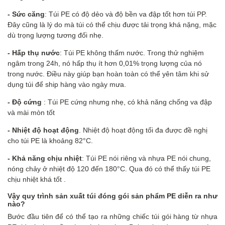
- Sức căng
: Túi PE có độ dẻo và độ bền va đập tốt hơn túi PP.
Đây cũng là lý do mà túi có thể chịu được tải trọng khá nặng, mặc
dù trọng lượng tương đối nhẹ.
- Hấp thụ nước
: Túi PE không thấm nước. Trong thử nghiệm
ngâm trong 24h, nó hấp thụ ít hơn 0,01% trọng lượng của nó
trong nước. Điều này giúp bạn hoàn toàn có thể yên tâm khi sử
dụng túi để ship hàng vào ngày mưa.
- Độ cứng
: Túi PE cứng nhưng nhẹ, có khả năng chống va đập
và mài mòn tốt
- Nhiệt độ hoạt động
. Nhiệt độ hoạt động tối đa được đề nghị
cho túi PE là khoảng 82°C.
- Khả năng chịu nhiệt
: Túi PE nói riêng và nhựa PE nói chung,
nóng chảy ở nhiệt độ 120 đến 180°C. Qua đó có thể thấy túi PE
chịu nhiệt khá tốt .
Vậy q
uy trình sản xuất túi
đóng gói sản phẩm PE diễn ra như
nào?
Bước đầu tiên để có thể tạo ra những chiếc túi gói hàng từ nhựa