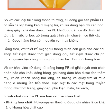
So với các loại túi nilong thông thường, túi đóng gói sản phẩm PE
có sẵn cả lớp băng keo
ở miệng túi, khi sử dụng bạn chỉ cần bóc
miếng giấy ra là dán được. Túi PE khi được dán có độ dính rất
tốt, tránh việc bị bóc gỡ trong quá trình vận chuyển, có thể xác
nhận được hàng hóa còn nguyên vẹn hay không.
Đồng thời, với thiết kế miệng túi thông minh còn giúp cho các chủ
shop tiết kiệm được thời gian đóng gói, tiết kiệm được chi phí
mua nguyên liệu cũng như nguồn nhân lực đóng gói hàng hóa.
Về cơ bản, việc sử dụng túi đóng hàng PE sẽ giải quyết một cách
hoàn hảo cho khâu đóng hàng, gói hàng đảm bảo được tính thẩm
mỹ, khiến khách hàng hài lòng, tin tưởng và quay trở lại mua
hàng ở những lần tiếp theo. Đặc biệt là các mặt hàng truyền
thống như thời trang, giày dép, phụ kiện, balo, túi xách,…
6 tính chất của túi PE mà bạn c
ó thể chưa biết
- Kháng hóa chất
: Polypropylen thường được ghi nhận là có khả
năng kháng hóa chất cao