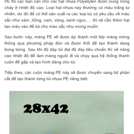
PE thì các bạn cần cho các hạt nhựa Polyetylen được nung nóng
chảy ở nhiệt độ cao. Loại hạt nhựa này thường có màu trắng tự
nhiên, do đó để có thể sản xuất ra các loại túi có yêu cầu về màu
sắc như xám, hồng, cam, vàng, xanh ngọc,… thì sẽ cần thêm hạt
tạo màu vào để túi cho màu sắc như mong muốn.
Sau bước này, màng PE sẽ được ép thành một lớp màng mỏng
thông qua phương pháp đùn và được thổi để tạo thành dạng
bong bóng. Sau khi độ dày túi đạt độ dày tiêu chuẩn thì sẽ nâng
cao nhiệt độ để làm màng nguội đi và chạy qua hệ thống thanh
cuộn để gấp và tạo hình dáng cho túi.
Tiếp theo, các cuộn màng PE này sẽ được chuyển sang bộ phận
cắt để tạo thành từng túi nhựa PE riêng biệt.