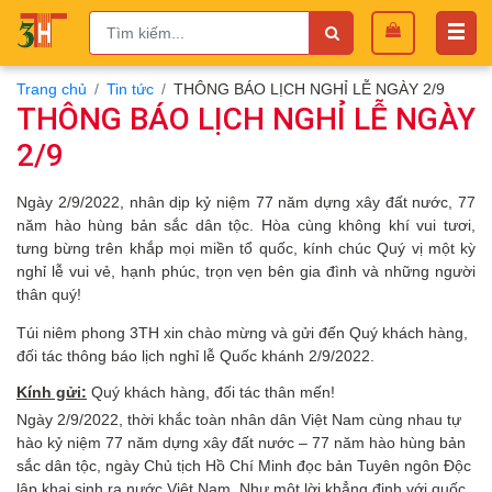
Trang chủ
Tin tức
THÔNG BÁO LỊCH NGHỈ LỄ NGÀY 2/9
THÔNG BÁO LỊCH NGHỈ LỄ NGÀY
2/9
Ngày 2/9/2022, nhân dịp kỷ niệm 77 năm dựng xây đất nước, 77
năm hào hùng bản sắc dân tộc. Hòa cùng không khí vui tươi,
tưng bừng trên khắp mọi miền tổ quốc, kính chúc Quý vị một kỳ
nghỉ lễ vui vẻ, hạnh phúc, trọn vẹn bên gia đình và những người
thân quý!
Túi niêm phong 3TH xin chào mừng và gửi đến Quý khách hàng,
đối tác thông báo lịch nghỉ lễ Quốc khánh 2/9/2022.
Kính gửi:
Quý khách hàng, đối tác thân mến!
Ngày 2/9/2022, thời khắc toàn nhân dân Việt Nam cùng nhau tự
hào kỷ niệm 77 năm dựng xây đất nước – 77 năm hào hùng bản
sắc dân tộc, ngày Chủ tịch Hồ Chí Minh đọc bản Tuyên ngôn Độc
lập khai sinh ra nước Việt Nam. Như một lời khẳng định với quốc