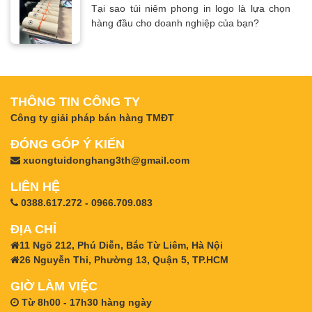
Tại sao túi niêm phong in logo là lựa chọn
hàng đầu cho doanh nghiệp của bạn?
THÔNG TIN CÔNG TY
Công ty giải pháp bán hàng TMĐT
ĐÓNG GÓP Ý KIẾN
xuongtuidonghang3th@gmail.com
LIÊN HỆ
0388.617.272 - 0966.709.083
ĐỊA CHỈ
11 Ngõ 212, Phú Diễn, Bắc Từ Liêm, Hà Nội
26 Nguyễn Thi, Phường 13, Quận 5, TP.HCM
GIỜ LÀM VIỆC
Từ 8h00 - 17h30 hàng ngày