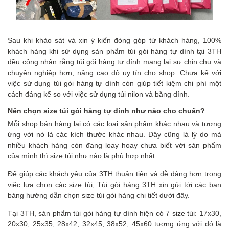
Sau khi khảo sát và xin ý kiến đóng góp từ khách hàng, 100%
khách hàng khi sử dụng sản phẩm túi gói hàng tự dính tại 3TH
đều công nhận rằng túi gói hàng tự dính mang lại sự chỉn chu và
chuyên nghiệp hơn, nâng cao độ uy tín cho shop. Chưa kể với
việc sử dụng túi gói hàng tự dính còn giúp tiết kiệm chi phí một
cách đáng kể so với việc sử dụng túi nilon và băng dính.
Nên c
họn size túi gói hàng tự dính như nào cho chuẩn
?
Mỗi shop bán hàng lại có các loại sản phẩm khác nhau và tương
ứng với nó là các kích thước khác nhau. Đây cũng là lý do mà
nhiều khách hàng còn đang loay hoay chưa biết với sản phẩm
của mình thì size túi như nào là phù hợp nhất.
Để giúp các khách yêu của 3TH thuận tiện và dễ dàng hơn trong
việc lựa chọn các size túi, Túi gói hàng 3TH xin gửi tới các bạn
bảng hướng dẫn chọn size túi gói hàng chi tiết dưới đây.
Tại 3TH, sản phẩm túi gói hàng tự dính hiện có 7 size túi: 17x30,
20x30, 25x35, 28x42, 32x45, 38x52, 45x60 tương ứng với đó là