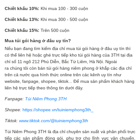
Chiết khấu 10%:
Khi mua 100 - 300 cuộn
Chiết khấu 13%:
Khi mua 300 - 500 cuộn
Chiết khấu 15%:
Trên 500 cuộn
Mua túi
gói hàng
ở đâu uy tín?
Nếu bạn đang tìm kiếm địa chỉ mua túi gói hàng ở đâu uy tín thì
có thể liên hệ hoặc ghé trực tiếp kho túi gói hàng của 3TH tại địa
chỉ số 11 ngõ 212 Phú Diễn, Bắc Từ Liêm, Hà Nội. Ngoài
ra chúng tôi còn bán túi gói hàng niêm phong ở khắp các địa chỉ
trên cả nước qua hình thức online trên các kênh uy tín như
website, fanpage, shopee, tiktok... Để mua sản phẩm khách hàng
liên hệ trực tiếp theo thông tin dưới đây.
Fanpage:
Túi Niêm Phong 3TH
Shopee:
https://shopee.vn/tuiniemphong3th_
Tiktok:
www.tiktok.com/@tuiniemphong3th
Túi Niêm Phong 3TH là địa chỉ chuyên sản xuất và phân phối trực
tiếp các sản phẩm đóng gói, phụ trợ cho lĩnh vực vận chuyển,