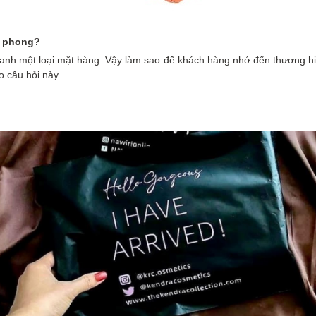
 phong
?
oanh một loại mặt hàng. Vậy làm sao để khách hàng nhớ đến thương h
o câu hỏi này.