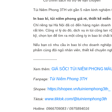
Có chính sách hỗ trợ về vận chuyển
Túi Niêm Phong 3TH với gần 5 năm kinh nghiệm tron
In bao bì, túi niêm phong giá rẻ, thiết kế miễn
Chỉ riêng tại Hà Nội đã có đến hàng ngàn doanh
rất lớn. Cũng vì lý do đó, dịch vụ in túi cũng lan
kỹ, chọn lọn để tìm ra một công ty in bao bì chất
Nếu bạn có nhu cầu in bao bì cho doanh nghiệp 
phẩm cùng đội ngũ nhân viên, thiết kế chuyên ng
-------------------
GIÁ SỐC! TÚI NIÊM PHONG MÀ
Xem thêm:
Túi Niêm Phong 3TH
Fanpage:
https://shopee.vn/tuiniemphong3th_
Shopee:
www.tiktok.com/@tuiniemphong3th
Tiktok:
Hotline: 0966709083 / 0975894016