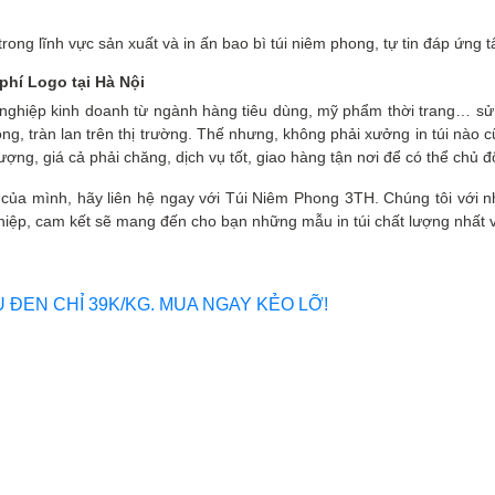
g lĩnh vực sản xuất và in ấn bao bì túi niêm phong, tự tin đáp ứng tất
 phí Logo tại Hà Nội
 nghiệp kinh doanh từ ngành hàng tiêu dùng, mỹ phẩm thời trang… sử 
 rộng, tràn lan trên thị trường. Thế nhưng, không phải xưởng in túi nào
 lượng, giá cả phải chăng, dịch vụ tốt, giao hàng tận nơi để có thể chủ
của mình, hãy liên hệ ngay với Túi Niêm Phong 3TH. Chúng tôi với n
hiệp, cam kết sẽ mang đến cho bạn những mẫu in túi chất lượng nhất v
U ĐEN CHỈ 39K/KG. MUA NGAY KẺO LỠ!