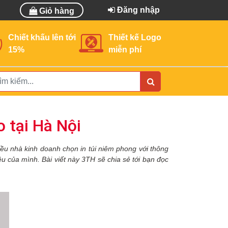
Đăng nhập
Giỏ hàng
Chiết khấu lên tới
Thiết kế Logo
15%
miễn phí
o tại Hà Nội
iều nhà kinh doanh chọn in túi ni
êm phong
với thông
 của mình. Bài viết này 3TH sẽ chia sẻ tới bạn đọc