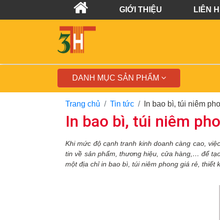
GIỚI THIỆU
LIÊN 
DANH MỤC SẢN PHẨM
Trang chủ
Tin tức
In bao bì, túi niêm ph
In bao bì, túi niêm ph
Khi mức độ cạnh tranh kinh doanh càng cao, việ
tin về sản phẩm, thương hiệu, cửa hàng,… để tạo
một địa chỉ in bao bì, túi niêm phong giá rẻ, thiết 