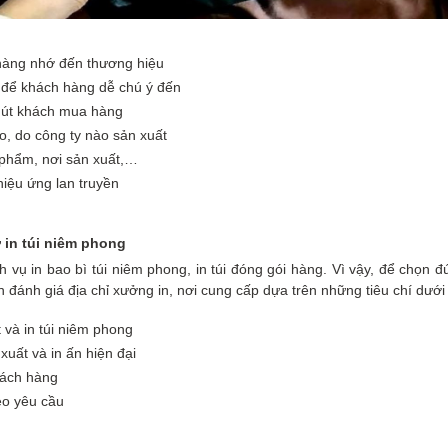
hàng nhớ đến thương hiệu
 để khách hàng dễ chú ý đến
 hút khách mua hàng
, do công ty nào sản xuất
 phẩm, nơi sản xuất,…
iệu ứng lan truyền
 in túi
niêm phong
h vụ in bao bì túi niêm phong, in túi đóng gói hàng. Vì vậy, để chọn
cần đánh giá địa chỉ xưởng in, nơi cung cấp dựa trên những tiêu chí dưới
và in túi niêm phong
uất và in ấn hiện đại
hách hàng
heo yêu cầu
m