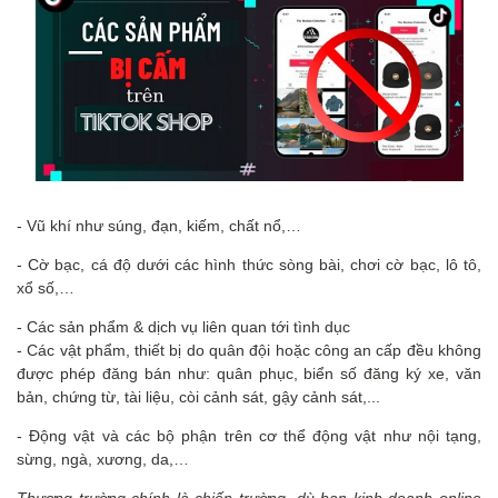
- Vũ khí như súng, đạn, kiếm, chất nổ,…
- Cờ bạc, cá độ dưới các hình thức sòng bài, chơi cờ bạc, lô tô,
xổ số,…
- Các sản phẩm & dịch vụ liên quan tới tình dục
- Các vật phẩm, thiết bị do quân đội hoặc công an cấp đều không
được phép đăng bán như: quân phục, biển số đăng ký xe, văn
bản, chứng từ, tài liệu, còi cảnh sát, gậy cảnh sát,...
- Động vật và các bộ phận trên cơ thể động vật như nội tạng,
sừng, ngà, xương, da,…