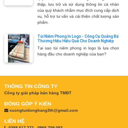
thập, lưu trữ và sử dụng thông tin cá nhân
của quý khách nhằm mục đích cung cấp dịch
vụ, hỗ trợ tư vấn và cải thiện chất lượng sản
phẩm.
Túi Niêm Phong In Logo - Công Cụ Quảng Bá
Thương Hiệu Hiệu Quả Cho Doanh Nghiệp
Tại sao túi niêm phong in logo là lựa chọn
hàng đầu cho doanh nghiệp của bạn?
THÔNG TIN CÔNG TY
Công ty giải pháp bán hàng TMĐT
ĐÓNG GÓP Ý KIẾN
xuongtuidonghang3th@gmail.com
LIÊN HỆ
0388.617.272 - 0966.709.083