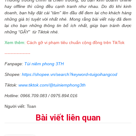
Thương trường chính là chiến trường, dù bạn kinh doanh online
hay offline thì cũng đều cạnh tranh như nhau. Do đó khi kinh
doanh, bạn hãy đặt cái “tâm” lên đầu để đem lại cho khách hàng
những giá trị tuyệt vời nhất nhé. Mong rằng bài viết này đã đem
lại cho bạn những thông tin bổ ích nhất, giúp bạn tránh được
những “GẬY” từ Tiktok nhé.
Xem thêm:
Cách gỡ vi phạm tiêu chuẩn cộng đồng trên TikTok
-----------------
Fanpage:
Túi niêm phong 3TH
Shopee:
https://shopee.vn/search?keyword=tuigoihangcod
Tiktok:
www.tiktok.com/@tuiniemphong3th
Hotline: 0966.709.083 / 0975.894.016
Người viết: Toan
Bài viết liên quan