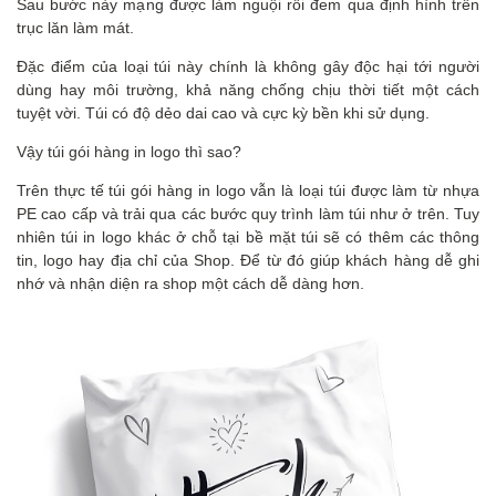
Sau bước này mạng được làm nguội rồi đem qua định hình trên
trục lăn làm mát.
Đặc điểm của loại túi này chính là không gây độc hại tới người
dùng hay môi trường, khả năng chống chịu thời tiết một cách
tuyệt vời. Túi có độ dẻo dai cao và cực kỳ bền khi sử dụng.
Vậy túi gói hàng in logo thì sao?
Trên thực tế túi gói hàng in logo vẫn là loại túi được làm từ nhựa
PE cao cấp và trải qua các bước quy trình làm túi như ở trên. Tuy
nhiên túi in logo khác ở chỗ tại bề mặt túi sẽ có thêm các thông
tin, logo hay địa chỉ của Shop. Để từ đó giúp khách hàng dễ ghi
nhớ và nhận diện ra shop một cách dễ dàng hơn.