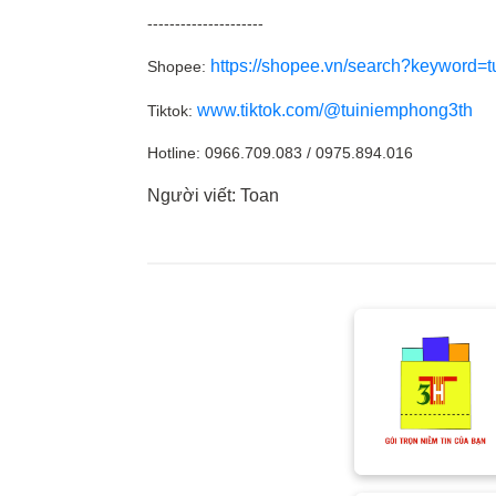
---------------------
https://shopee.vn/search?keyword=
Shopee:
www.tiktok.com/@tuiniemphong3th
Tiktok:
Hotline: 0966.709.083 / 0975.894.016
Người viết: Toan