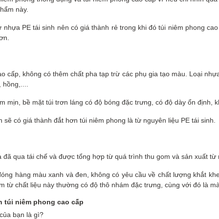
phẩm này.
 nhựa PE tái sinh nên có giá thành rẻ trong khi đó túi niêm phong cao 
ơn.
o cấp, không có thêm chất pha tạp trừ các phụ gia tạo màu. Loại nhựa
hồng,....
mềm mịn, bề mặt túi trơn láng có độ bóng đặc trưng, có độ dày ổn định,
ẽ có giá thành đắt hơn túi niêm phong là từ nguyên liệu PE tái sinh.
ựa đã qua tái chế và được tổng hợp từ quá trình thu gom và sản xuất t
i đóng hàng màu xanh và đen, không có yêu cầu về chất lượng khắt kh
àm từ chất liệu này thường có độ thô nhám đặc trưng, cùng với đó là m
 túi niêm phong cao cấp
của bạn là gì?