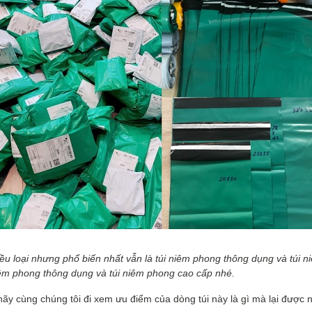
hiều loại nhưng phổ biến nhất vẫn là túi niêm phong thông dụng và túi 
iêm phong thông dụng và túi niêm phong cao cấp nhé.
ạn hãy cùng chúng tôi đi xem ưu điểm của dòng túi này là gì mà lại đượ