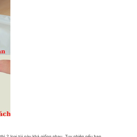
hì 2 loại túi này khá giống nhau. Tuy nhiên nếu bạn