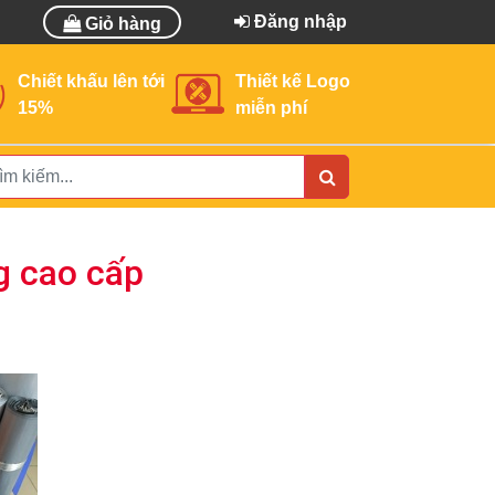
Đăng nhập
Giỏ hàng
Chiết khấu lên tới
Thiết kế Logo
15%
miễn phí
g cao cấp