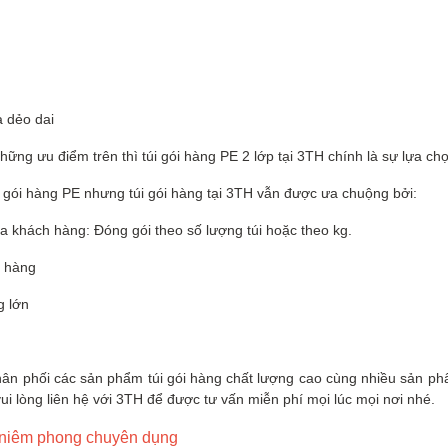
à dẻo dai
g ưu điểm trên thì túi gói hàng PE 2 lớp tại 3TH chính là sự lựa chọ
i gói hàng PE nhưng túi gói hàng tại 3TH vẫn được ưa chuộng bởi:
a khách hàng: Đóng gói theo số lượng túi hoặc theo kg.
t hàng
g lớn
hân phối các sản phẩm túi gói hàng chất lượng cao cùng nhiều sản phẩ
i lòng liên hệ với 3TH để được tư vấn miễn phí mọi lúc mọi nơi nhé.
i niêm phong chuyên dụng