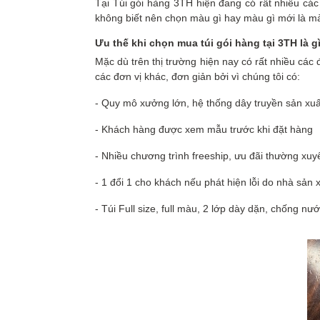
Tại Túi gói hàng 3TH hiện đang có rất nhiều cá
không biết nên chọn màu gì hay màu gì mới là m
Ưu thế khi chọn mua túi gói hàng tại 3TH là g
Mặc dù trên thị trường hiện nay có rất nhiều các
các đơn vị khác, đơn giản bởi vì chúng tôi có:
- Quy mô xưởng lớn, hệ thống dây truyền sản xuấ
- Khách hàng được xem mẫu trước khi đặt hàng
- Nhiều chương trình freeship, ưu đãi thường xuy
- 1 đổi 1 cho khách nếu phát hiện lỗi do nhà sản 
- Túi Full size, full màu, 2 lớp dày dặn, chống nướ