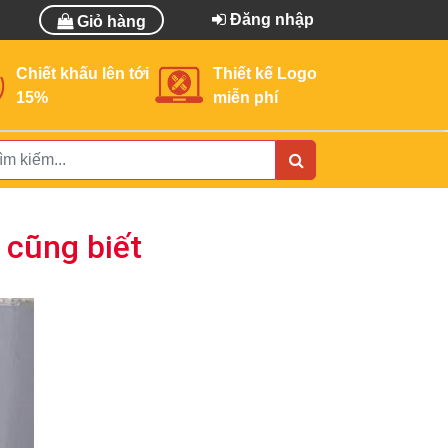
Đăng nhập
Giỏ hàng
Chiết khấu lên tới
Thiết kế Logo
15%
miễn phí
 cũng biết