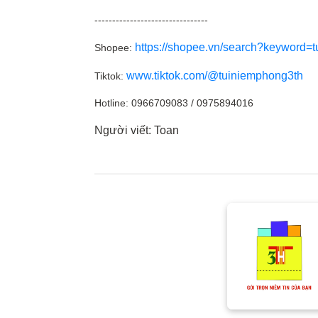
--------------------------------
https://shopee.vn/search?keyword=
Shopee:
www.tiktok.com/@tuiniemphong3th
Tiktok:
Hotline: 0966709083 / 0975894016
Người viết: Toan