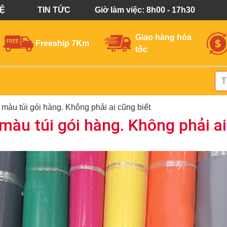
HỆ
TIN TỨC
Giờ làm việc: 8h00 - 17h30
Giao hàng hỏa
Freeship 7Km
tốc
màu túi gói hàng. Không phải ai cũng biết
màu túi gói hàng. Không phải ai