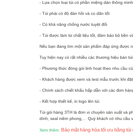
- Lựa chọn loại túi có phần miệng dán thông minh
- Túi phải có độ đàn hồi và co dãn tốt
- Có khả năng chống nước tuyệt đối
- Túi được làm từ chất liệu tốt, đảm bảo bộ bền v
Nếu bạn đang tìm một sản phẩm đáp ứng được nhữn
Tuy hiện nay có rất nhiều các thương hiệu bán tú
- Phương thức đóng gói linh hoạt theo nhu cầu củ
- Khách hàng được xem và test mẫu trước khi đặ
- Chính sách chiết khấu hấp dẫn với các đơn hàn
- Kết hợp thiết kế, in logo lên túi.
Túi gói hàng 3TH là đơn vị chuyên sản xuất và p
dính, seal niêm phong,… Quý khách có nhu cầu vu
Bảo mật hàng hóa tối ưu bằng tú
Xem thêm: