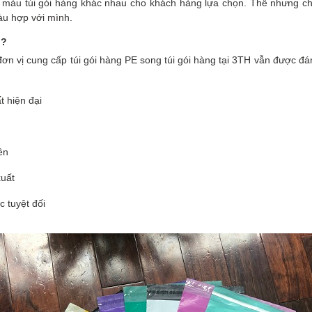
c màu túi gói hàng khác nhau cho khách hàng lựa chọn. Thế nhưng ch
àu hợp với mình.
ì?
 đơn vị cung cấp túi gói hàng PE song túi gói hàng tại 3TH vẫn được đá
t hiện đại
ên
xuất
c tuyệt đối