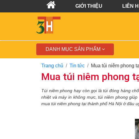
GIỚI THIỆU
LIÊN 
DANH MỤC SẢN PHẨM
Trang chủ
Tin tức
Mua túi niêm phong t
Mua túi niêm phong t
Túi niêm phong
hay
còn gọi là
túi đóng hàng ch
nhiệt
và máy in không mực
, túi niêm phong giúp
mua túi niêm phong tại thành phố Hà Nội ở đâu uy