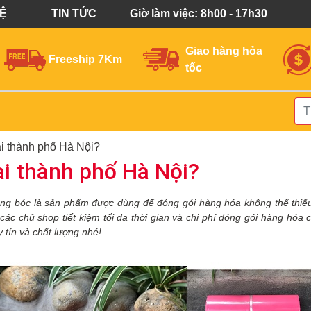
HỆ
TIN TỨC
Giờ làm việc: 8h00 - 17h30
Giao hàng hỏa
Freeship 7Km
tốc
ại thành phố Hà Nội?
ại thành phố Hà Nội?
ống bóc là sản phẩm
được dùng để
đóng gói hàng
hóa
không thể thi
 các
chủ
shop tiết kiệm tối đa thời gian và chi phí đóng gói hàng hóa
 tín và chất lượng nhé!