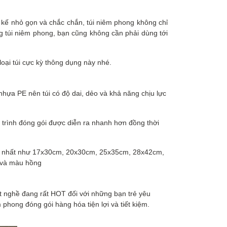
t kế nhỏ gọn và chắc chắn, túi niêm phong không chỉ
 túi niêm phong, bạn cũng không cần phải dùng tới
 loại túi cực kỳ thông dụng này nhé.
hựa PE nên túi có độ dai, dẻo và khả năng chịu lực
á trình đóng gói được diễn ra nhanh hơn đồng thời
ụng nhất như 17x30cm, 20x30cm, 25x35cm, 28x42cm,
 và màu hồng
ột nghề đang rất HOT đối với những bạn trẻ yêu
phong đóng gói hàng hóa tiện lợi và tiết kiệm.