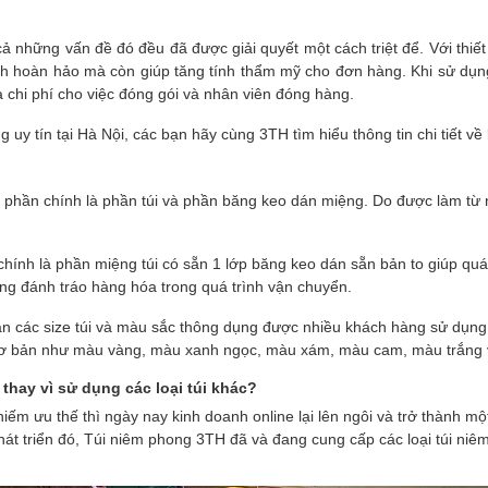
cả những vấn đề đó đều đã được giải quyết một cách triệt để. Với thiế
h hoàn hảo mà còn giúp tăng tính thẩm mỹ cho đơn hàng. Khi sử dụng
 chi phí cho việc đóng gói và nhân viên đóng hàng.
g uy tín tại Hà Nội, các bạn hãy cùng 3TH tìm hiểu thông tin chi tiết về
 phần chính là phần túi và phần băng keo dán miệng. Do được làm từ n
 chính là phần miệng túi có sẵn 1 lớp băng keo dán sẵn bản to giúp qu
ạng đánh tráo hàng hóa trong quá trình vận chuyển.
sẵn các size túi và màu sắc thông dụng được nhiều khách hàng sử d
ơ bản như màu vàng, màu xanh ngọc, màu xám, màu cam, màu trắng
thay vì sử dụng các loại túi khác?
hiếm ưu thế thì ngày nay kinh doanh online lại lên ngôi và trở thành m
át triển đó, Túi niêm phong 3TH đã và đang cung cấp các loại túi niêm 