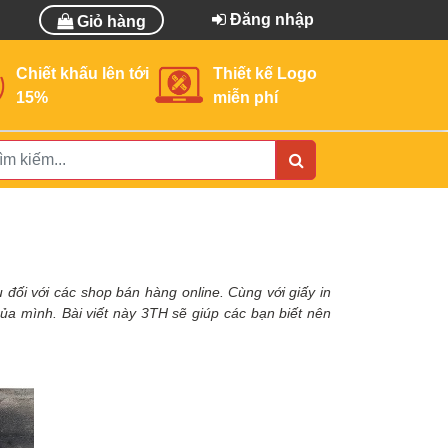
Đăng nhập
Giỏ hàng
Chiết khấu lên tới
Thiết kế Logo
15%
miễn phí
ếu
đối
với các shop bán hàng online. Cùng với giấy in
 của mình. Bài viết này 3TH sẽ giúp các bạn biết nên