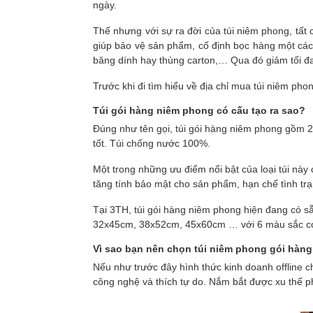
ngày.
Thế nhưng với sự ra đời của túi niêm phong, tất 
giúp bảo vệ sản phẩm, cố định bọc hàng một các
băng dính hay thùng carton,… Qua đó giảm tối đa
Trước khi đi tìm hiểu về địa chỉ mua túi niêm phon
Túi gói hàng niêm phong có cấu tạo ra sao?
Đúng như tên gọi, túi gói hàng niêm phong gồm 2
tốt. Túi chống nước 100%.
Một trong những ưu điểm nổi bật của loại túi này
tăng tính bảo mật cho sản phẩm, hạn chế tình tr
Tại 3TH, túi gói hàng niêm phong hiện đang có 
32x45cm, 38x52cm, 45x60cm … với 6 màu sắc c
Vì sao bạn nên chọn túi niêm phong gói hàng 
Nếu như trước đây hình thức kinh doanh offline c
công nghệ và thích tự do. Nắm bắt được xu thế ph