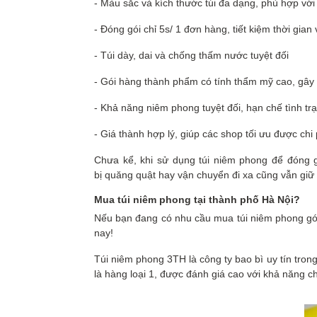
- Màu sắc và kích thước túi đa dạng, phù hợp vớ
- Đóng gói chỉ 5s/ 1 đơn hàng, tiết kiệm thời gia
- Túi dày, dai và chống thấm nước tuyệt đối
- Gói hàng thành phẩm
có tính thẩm mỹ cao,
gây
- Khả năng niêm phong tuyệt đối, hạn chế tình t
- Giá thành hợp lý, giúp các shop tối ưu được chi
Chưa kể, khi sử dụng túi niêm phong để đóng 
bị quăng quật hay vận chuyển đi xa cũng vẫn g
Mua túi niêm phong tại thành phố Hà Nội?
Nếu bạn đang có nhu cầu mua túi niêm phong gói h
nay!
Túi niêm phong 3TH là công ty bao bì uy tín tro
là hàng loại 1, được đánh giá cao với khả năng ch